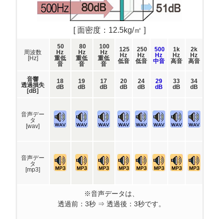
[ 面密度：12.5kg/㎡ ]
50
80
100
125
250
500
1k
2k
周波数
Hz
Hz
Hz
Hz
Hz
Hz
Hz
Hz
[Hz]
重低
重低
重低
低音
低音
中音
高音
高音
音
音
音
音響
18
19
17
20
24
29
33
34
透過損失
dB
dB
dB
dB
dB
dB
dB
dB
[dB]
音声デー
タ
[wav]
音声デー
タ
[mp3]
※音声データは、
透過前：3秒 ⇒ 透過後：3秒です。