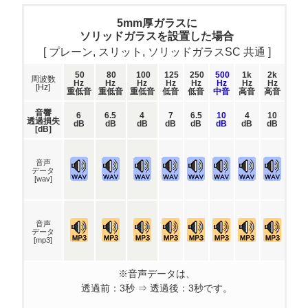
5mm厚ガラスに
ソリッドガラスを設置した場合
[ プレーン, スリット, ソリッドガラスSC 共通 ]
50
80
100
125
250
500
1k
2k
周波数
Hz
Hz
Hz
Hz
Hz
Hz
Hz
Hz
[Hz]
重低音
重低音
重低音
低音
低音
中音
高音
高音
音響
6
6.5
4
7
6.5
10
4
10
透過損失
dB
dB
dB
dB
dB
dB
dB
dB
[dB]
音声
データ
[wav]
音声
データ
[mp3]
※音声データは、
透過前：3秒 ⇒ 透過後：3秒です。