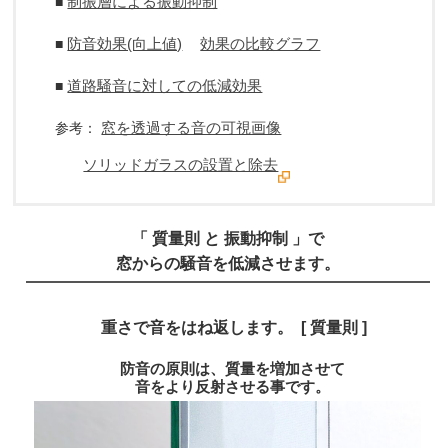
制振層による振動抑制
■
防音効果(向上値)
効果の比較グラフ
■
道路騒音に対しての低減効果
■
窓を透過する音の可視画像
参考：
ソリッドガラスの設置と除去
「 質量則 と 振動抑制 」で
窓からの騒音を低減させます。
重さで音をはね返します。 [ 質量則 ]
防音の原則は、質量を増加させて
音をより反射させる事です。