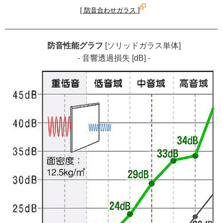
[ 防音合わせガラス ]
防音性能グラフ
[ソリッドガラス単体]
- 音響透過損失 [dB] -