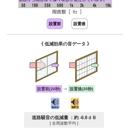
設置前
設置後
《 低減効果の音データ 》
設置前(20秒)
⇒
設置後(20秒)
道路騒音の低減量 ：約 -6.8ｄＢ
[ 全周波数平均 ]