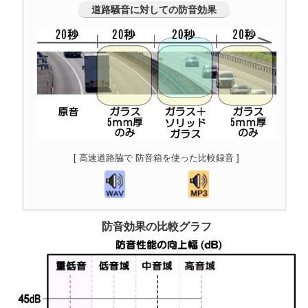
道路騒音に対しての防音効果
[ 高速道路脇で 防音箱を使った比較録音 ]
防音効果の比較グラフ