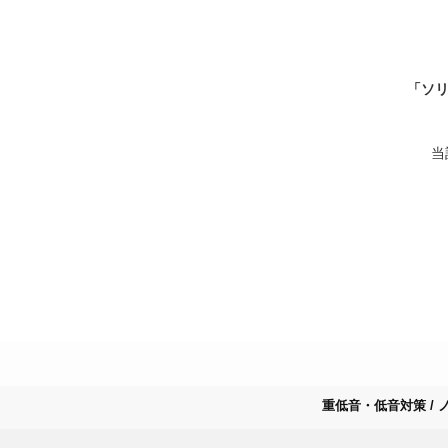
「ソ
当
重低音・低音対策 / 