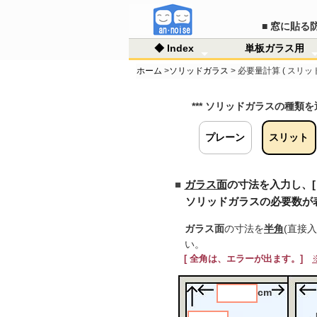
■ 窓に貼る
◆ Index
単板ガラス用
ホーム
>
ソリッドガラス
> 必要量計算 ( スリット
◇ ホーム
◇ 防音の方法
■ 商品情報
◇ ご注文・送料他
◇ Q&A
◇ リユース情報
◇ サイトマップ
単板ガラス用
ペアガラス用
騒音
窓の
空気
固体
防音
音の
■ 
◇ノ
■ 
■ 
■ M
・ご
・お
・通
・ア
・ノ
・ソ
・遮
・そ
・リ
・リ
・登
ラリ
*** ソリッドガラスの種類を
プレーン
スリット
ガラス面
の寸法を入力し、[ 
ソリッドガラスの必要数が
ガラス面
の寸法を
半角
(直接
い。
[ 全角は、エラーが出ます。]
cm
←