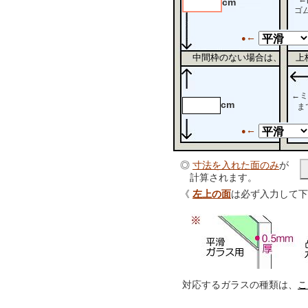
cm
ゴム
←
●
中間枠のない場合は、 上
←ミ
cm
ま
←
●
◎
寸法を入れた面のみ
が
計算されます。
《
左上の面
は必ず入力して下
対応するガラスの種類は、
こ