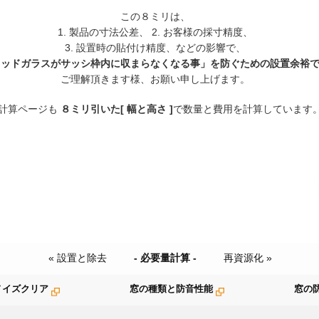
この８ミリは、
1. 製品の寸法公差、 2. お客様の採寸精度、
3. 設置時の貼付け精度、などの影響で、
リッドガラスがサッシ枠内に収まらなくなる事」を防ぐための設置余裕
ご理解頂きます様、お願い申し上げます。
計算ページも
８ミリ引いた[ 幅と高さ ]
で数量と費用を計算しています
« 設置と除去
- 必要量計算 -
再資源化 »
ノイズクリア
窓の種類と防音性能
窓の