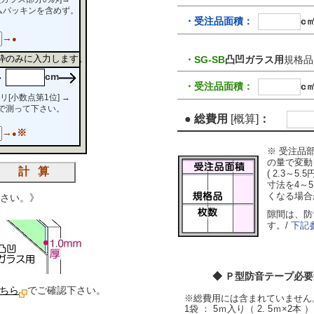
パッキンを含めず。
・受注品面積：
c
→
●
枠のみに入力します。
・SG-SB
凸凹ガラス用
規格品
cm
・受注品面積：
c
リ[小数点第1位] →
で測って下さい。
● 総費用
[概算]
：
→
※
●
※ 受注品
の量で変動
( 2.3～5.5
寸法を4～
くなる場合
さい。》
隙間は、防
す。/
下記
◆ Ｐ型防音テープ必
ちら
でご確認下さい。
※総費用には含まれていません
1袋 ： 5ｍ入り（ 2. 5ｍ×2本 ）