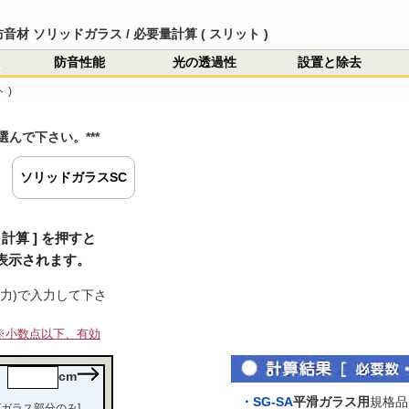
防音材 ソリッドガラス / 必要量計算
( スリット )
防音性能
光の透過性
設置と除去
 )
の種類と防音方法
種類と防音性能
音と固体音
音の低減
性能と重さの関係
エネルギーとdB
壁の防音 ノイズクリア
イズクリア [ 汎用 ]
窓の防音 ソリッドガラス
防音材 防音(遮音)シート
asker4 + サウンドライブ
注文ページ
支払方法 / 送料
信販売に基づく法令
ン・ノイズについて
イズクリア Q&A
リッドガラス Q&A
音シート Q&A
の他のQ&A
ユース情報
ユース登録ページ
録解除
・製品説明
・防音性能
・設置と撤去
・必要数計算
・設置手順 詳細
・撤去手順 詳細
・付属品一覧
・単板ガラス用
・ペアガラス用
・防音性能
・光の透過性
・設置と除去
・必要量計算
・再資源化
・Ｐ型防音テープ
・製品説明
・防音性能
・貼り付け方法
・必要量計算
・防音室の試作
・Masker4 + サウンドライブ
・Masker4 + サウンドライブ
ラリの説明
ラリ
選んで下さい。***
ソリッドガラスSC
計算 ] を押すと
表示されます。
入力)で入力して下さ
※小数点以下、有効
cm
・SG-SA
平滑ガラス用
規格品
[ガラス部分のみ]→