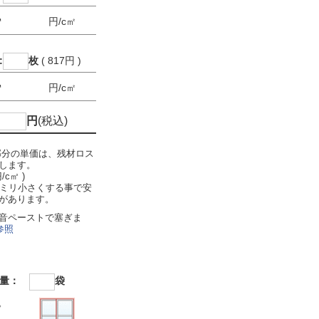
㎡
円/c㎡
:
枚
( 817円 )
㎡
円/c㎡
円
(税込)
部分の単価は、残材ロス
します。
円/c㎡ )
5ミリ小さくする事で安
があります。
音ペーストで塞ぎま
参照
要量：
袋
。