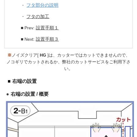
フタ部分の説明
・
フタの加工
・
設置手順１
■ Prev:
設置手順３
■ Next:
※
ノイズクリア[
HG
]は、カッターではカットできませんので、
ノコギリでカットされるか、弊社のカットサービスをご利用下さ
い。
右端の設置
右端の設置 / 概要