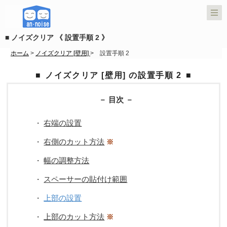
■ ノイズクリア 《 設置手順 2 》
ホーム
>
ノイズクリア [壁用]
> 設置手順 2
ノイズクリア [壁用] の設置手順 2
－ 目次 －
右端の設置
・
右側のカット方法
・
※
幅の調整方法
・
スペーサーの貼付け範囲
・
上部の設置
・
上部のカット方法
・
※