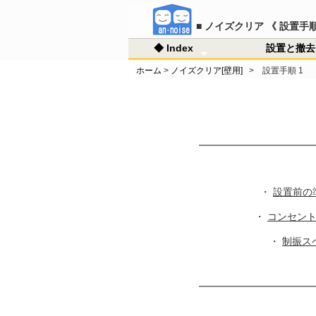
■ ノイズクリア 《 設置手順
◆ Index
設置と撤去
ホーム
>
ノイズクリア[壁用]
> 設置手順 1
◇ ホーム
◇ 防音の方法
■ 商品情報
◇ ご注文・送料他
◇ Q&A
◇ リユース情報
◇ サイトマップ
騒音
空気
固体
防音
音の
■ 
◇ノ
■ 
■ 
■ M
・ご
・お
・通
・ア
・ノ
・ソ
・遮
・そ
・リ
・リ
・登
ラリ
・
設置前の
・
コンセン
・
制振ス