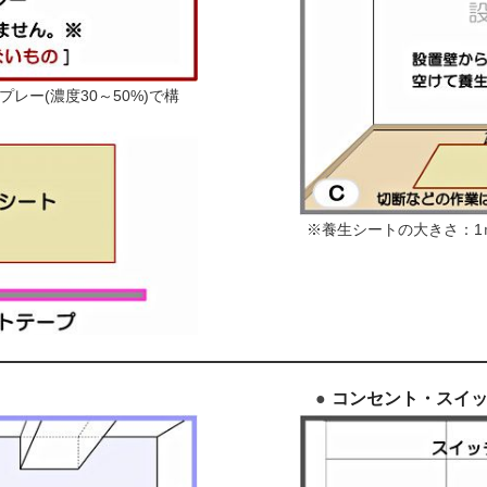
レー(濃度30～50%)で構
※養生シートの大きさ：1ｍ
コンセント・スイ