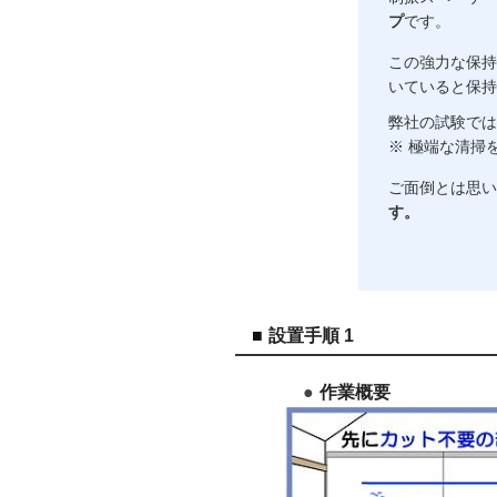
プ
です。
この強力な保持
いていると保持
弊社の試験では
※ 極端な清掃
ご面倒とは思い
す。
設置手順 1
作業概要