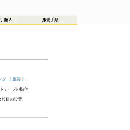
手順 3
撤去手順
保
グ
る場合
端部のスキマ処理
定着の確認
２枚重ねをする場合
L字、くり抜きのカット方法
鴨居が当たる場合
柱が当たる場合
1-A 用意するもの
1-B 撤去の概要
1-C スキマ塞ぎの除去
1-D ノイズクリア本体の撤去
1-E 両面テープの除去手順
1-F 壁面の清掃
グ 《 重要 》
トテープの貼付
２段目の設置