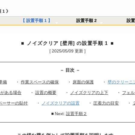
 1 》
【 設置手順 1 】
設置手順 2
設置
の種類と防音方法
音と固体音
音の低減
性能と重さの関係
エネルギーとdB
壁の防音 ノイズクリア
イズクリア [ 汎用 ]
窓の防音 ソリッドガラス
防音材 防音(遮音)シート
asker4 + サウンドライブ
注文ページ
支払方法 / 送料
信販売に基づく法令
ン・ノイズについて
イズクリア Q&A
リッドガラス Q&A
音シート Q&A
の他のQ&A
ユース情報
ユース登録ページ
録解除
■ 設置前の準備 ■
1-A 設置の概要
1-B ノイズクリアの上下
1-C フェルトテープの貼付
1-D 制振スペーサーの貼付
1-E ノイズクリアの設置
1-F 圧着力の目安
1-G ２段目の設置
・製品説明
・防音性能
・設置と撤去
・必要数計算
・設置手順 詳細
・撤去手順 詳細
・付属品一覧
・単板ガラス用
・ペアガラス用
・防音性能
・光の透過性
・設置と除去
・必要量計算
・再資源化
・Ｐ型防音テープ
・製品説明
・防音性能
・貼り付け方法
・必要量計算
・防音室の試作
・Masker4 + サウンドライブ
・Masker4 + サウンドライブ
2-A 右端の設置
2-B 右側のカット方法
2-C 幅の調整方法
2-D スペーサーの貼付け範囲
2-E 上部の設置
2-F 上部のカット方法
2-G フタの加工
A 用意するもの
B 作業スペースの確
C 床面の保護
D 壁のクリーニン
E コンセントがあ
3-A 
3-B 
3-C 
3-D 
3-E 
3-F 
ラリの説明
ラリ
ノイズクリア [壁用] の設置手順 1
[ 2025/05/09 更新 ]
－ 目次 －
準備
・
作業スペースの確保
・
床面の保護
・
壁のクリーニン
トがある場合
・
設置の概要
・
ノイズクリアの上下
・
フェル
ペーサーの貼付
・
ノイズクリアの設置
・
圧着力の目安
・
■ Next:
設置手順２