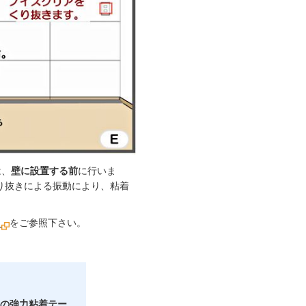
は、
壁に設置する前
に行いま
り抜きによる振動により、粘着
ら
をご参照下さい。
の強力粘着テー