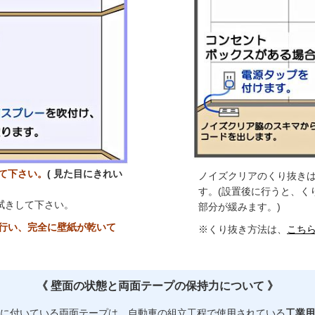
て下さい。
( 見た目にきれい
ノイズクリアのくり抜き
す。(設置後に行うと、く
拭きして下さい。
部分が緩みます。)
を行い、完全に壁紙が乾いて
※くり抜き方法は、
こち
《 壁面の状態と両面テープの保持力について 》
に付いている両面テープは、自動車の組立工程で使用されている
工業用