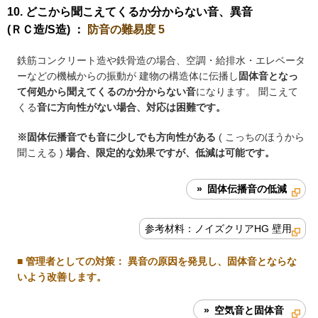
10. どこから聞こえてくるか分からない音、異音
(ＲＣ造/S造) ：
防音の難易度 5
鉄筋コンクリート造や鉄骨造の場合、空調・給排水・エレベータ
ーなどの機械からの振動が 建物の構造体に伝播し
固体音となっ
て何処から聞えてくるのか分からない音
になります。 聞こえて
くる
音に方向性がない場合、対応は困難です。
※固体伝播音でも音に少しでも方向性がある
( こっちのほうから
聞こえる )
場合、限定的な効果ですが、低減は可能です。
» 固体伝播音の低減
参考材料：ノイズクリアHG 壁用
■
管理者としての対策
： 異音の原因を発見し、固体音とならな
いよう改善します。
» 空気音と固体音