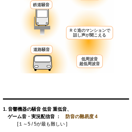
鉄道騒音
ＲＣ造のマンションで
話し声が聞こえる
道路騒音
低周波音
超低周波音
1. 音響機器の騒音 低音 重低音、
ゲーム音・実況配信音 ：
防音の難易度 4
[１～5 / 5が最も難しい ]