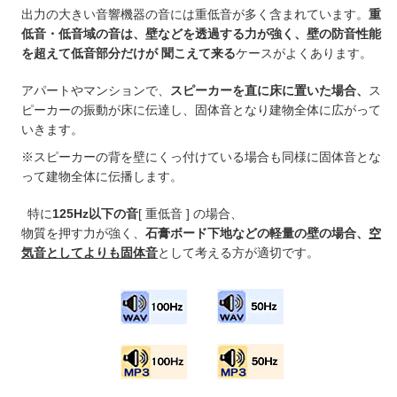
出力の大きい音響機器の音には重低音が多く含まれています。
重
低音・低音域の音は、壁などを透過する力が強く、壁の防音性能
を超えて低音部分だけが 聞こえて来る
ケースがよくあります。
アパートやマンションで、
スピーカーを直に床に置いた場合、
ス
ピーカーの振動が床に伝達し、固体音となり建物全体に広がって
いきます。
※スピーカーの背を壁にくっ付けている場合も同様に固体音とな
って建物全体に伝播します。
特に
125Hz以下の音
[ 重低音 ] の場合、
物質を押す力が強く、
石膏ボード下地などの軽量の壁の場合、
空
気音としてよりも固体音
として考える方が適切です。