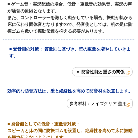
■ ゲーム音・実況配信の場合、低音・重低音の効果音、実況の声
が騒音の原因となります。
また、コントローラーを激しく動かしている場合、振動が机から
床に伝わり固体音となりますので、発音側としては、机の足に防
振ゴムを敷いて振動伝達を抑える必要があります。
■
受音側の対策
： 質量則に基づき、壁の重量を増やしていきま
す。
» 防音性能と重さの関係
効率的な防音方法は、
壁と絶縁性を高めて防音材を設置
します。
参考材料：ノイズクリア 壁用
■
発音側としての低音・重低音対策
：
スピーカと床の間に防振ゴムを設置し、絶縁性を高めて床に振動
を極力伝えないようにします。