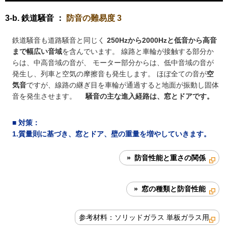
3-b. 鉄道騒音 ：
防音の難易度 3
鉄道騒音も道路騒音と同じく
250Hzから2000Hzと低音から高音
まで幅広い音域
を含んでいます。 線路と車輪が接触する部分か
らは、中高音域の音が、 モーター部分からは、低中音域の音が
発生し、列車と空気の摩擦音も発生します。 ほぼ全ての音が
空
気音
ですが、線路の継ぎ目を車輪が通過すると地面が振動し固体
音を発生させます。
騒音の主な進入経路は、窓とドアです。
■
対策
：
1.質量則に基づき、窓とドア、壁の重量を増やしていきます。
» 防音性能と重さの関係
» 窓の種類と防音性能
参考材料：ソリッドガラス 単板ガラス用