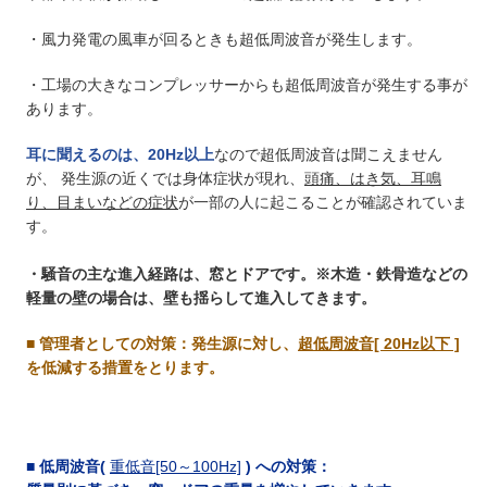
・風力発電の風車が回るときも超低周波音が発生します。
・工場の大きなコンプレッサーからも超低周波音が発生する事が
あります。
耳に聞えるのは、20Hz以上
なので超低周波音は聞こえません
が、 発生源の近くでは身体症状が現れ、
頭痛、はき気、耳鳴
り、目まいなどの症状
が一部の人に起こることが確認されていま
す。
・騒音の主な進入経路は、窓とドアです。※木造・鉄骨造などの
軽量の壁の場合は、壁も揺らして進入してきます。
■
管理者としての対策
：発生源に対し、
超低周波音[ 20Hz以下 ]
を低減する措置をとります。
■
低周波音(
重低音[50～100Hz]
) への対策
：