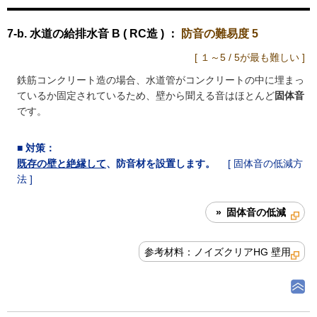
7-b. 水道の給排水音 B ( RC造 ) ：
防音の難易度 5
[ １～5 / 5が最も難しい ]
鉄筋コンクリート造の場合、水道管がコンクリートの中に埋まっ
ているか固定されているため、壁から聞える音はほとんど
固体音
です。
■
対策
：
既存の壁と絶縁して
、防音材を設置します。
[ 固体音の低減方
法 ]
» 固体音の低減
参考材料：ノイズクリアHG 壁用