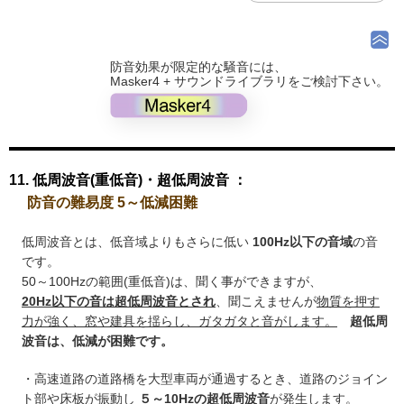
防音効果が限定的な騒音には、
Masker4 + サウンドライブラリをご検討下さい。
11. 低周波音(重低音)・超低周波音 ：
防音の難易度 5～低減困難
低周波音とは、低音域よりもさらに低い
100Hz以下の音域
の音
です。
50～100Hzの範囲(重低音)は、聞く事ができますが、
20Hz以下の音は超低周波音とされ
、聞こえませんが
物質を押す
力が強く、窓や建具を揺らし、ガタガタと音がします。
超低周
波音は、低減が困難です。
・高速道路の道路橋を大型車両が通過するとき、道路のジョイン
ト部や床板が振動し
５～10Hzの超低周波音
が発生します。