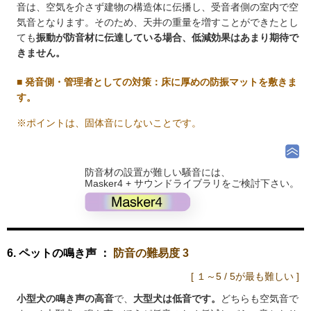
音は、空気を介さず建物の構造体に伝播し、受音者側の室内で空
気音となります。そのため、天井の重量を増すことができたとし
ても
振動が防音材に伝達している場合、低減効果はあまり期待で
きません。
■
発音側・管理者としての対策
：床に厚めの防振マットを敷きま
す。
※ポイントは、固体音にしないことです。
防音材の設置が難しい騒音には、
Masker4 + サウンドライブラリをご検討下さい。
6. ペットの鳴き声 ：
防音の難易度 3
[ １～5 / 5が最も難しい ]
小型犬の鳴き声の高音
で、
大型犬は低音です。
どちらも空気音で