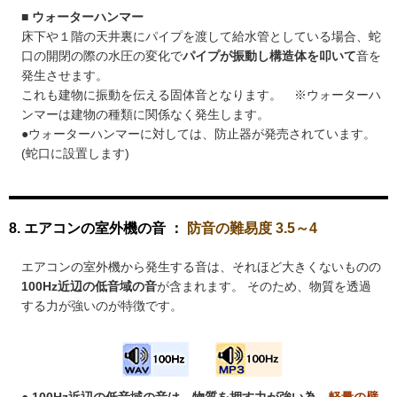
■ ウォーターハンマー
床下や１階の天井裏にパイプを渡して給水管としている場合、蛇
口の開閉の際の水圧の変化で
パイプが振動し構造体を叩いて
音を
発生させます。
これも建物に振動を伝える固体音となります。 ※ウォーターハ
ンマーは建物の種類に関係なく発生します。
●ウォーターハンマーに対しては、防止器が発売されています。
(蛇口に設置します)
8. エアコンの室外機の音 ：
防音の難易度 3.5～4
エアコンの室外機から発生する音は、それほど大きくないものの
100Hz近辺の低音域の音
が含まれます。 そのため、物質を透過
する力が強いのが特徴です。
●
100Hz近辺の低音域の音は、物質を押す力が強い為、
軽量の壁