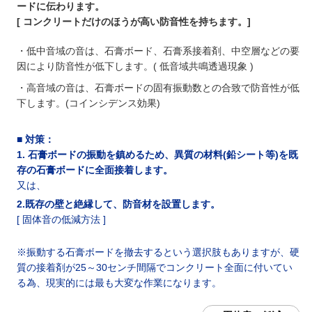
ードに伝わります。
[ コンクリートだけのほうが高い防音性を持ちます。]
・低中音域の音は、石膏ボード、石膏系接着剤、中空層などの要
因により防音性が低下します。( 低音域共鳴透過現象 )
・高音域の音は、石膏ボードの固有振動数との合致で防音性が低
下します。(コインシデンス効果)
■
対策
：
1. 石膏ボードの振動を鎮めるため、異質の材料(鉛シート等)を既
存の石膏ボードに全面接着します。
又は、
2.既存の壁と絶縁して
、防音材を設置します。
[ 固体音の低減方法 ]
※振動する石膏ボードを撤去するという選択肢もありますが、硬
質の接着剤が25～30センチ間隔でコンクリート全面に付いてい
る為、現実的には最も大変な作業になります。