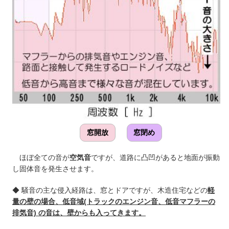
窓開放
窓閉め
ほぼ全ての音が
空気音
ですが、道路に凸凹があると地面が振動
し固体音を発生させます。
◆ 騒音の主な侵入経路は、窓とドアですが、木造住宅などの
軽
量の壁の場合、低音域(トラックのエンジン音、低音マフラーの
排気音) の音は、壁からも入ってきます。