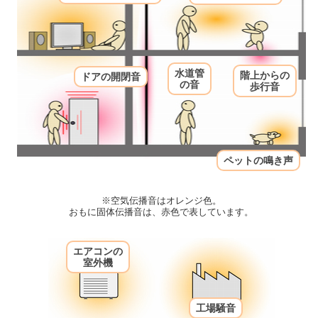
水道管
階上からの
ドアの開閉音
の音
歩行音
ペットの鳴き声
※空気伝播音はオレンジ色。
おもに固体伝播音は、赤色で表しています。
エアコンの
室外機
工場騒音