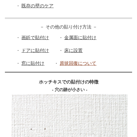
既存の壁のケア
・
－ その他の貼り付け方法 －
画鋲で貼付け
金属面に貼付け
・
・
ドアに貼付け
床に設置
・
・
窓に貼付け
原状回復について
・
・
ホッチキスでの貼付けの特徴
- 穴の跡が小さい -