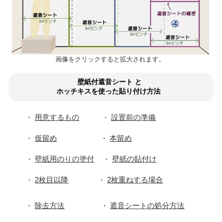
画像をクリックすると拡大されます。
壁紙付遮音シート と
ホッチキスを使った貼り付け方法
用意するもの
設置前の準備
・
・
仮留め
本留め
・
・
壁紙用のりの塗付
壁紙の貼付け
・
・
2枚目以降
2枚重ねする場合
・
・
除去方法
遮音シートの処分方法
・
・