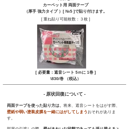
カーペット用 両面テープ
（厚手 強力タイプ ）[ №5 ]で貼り付けます。
[ 重ね貼り可能枚数：３枚 ]
[ 必要量：遮音シート 5ｍに 1巻 ]
\830/巻 （税込）
- 原状回復について -
両面テープを使った貼り方は、
将来、遮音シートをはがす際、
壁紙や弱い塗装皮膜を一緒にはがしてしまう
おそれがありま
す。
部屋の引渡しの際、
壁がきれいな状態であっても張り替える
と