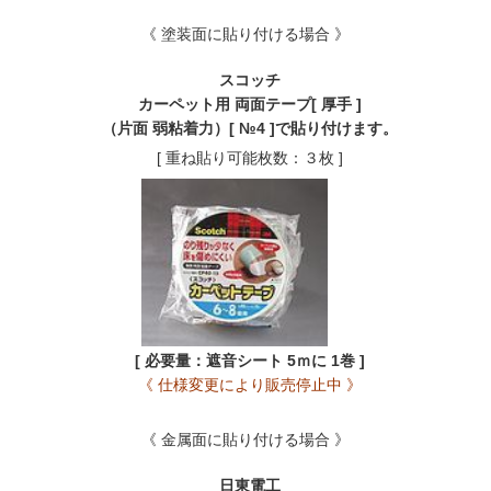
《 塗装面に貼り付ける場合 》
スコッチ
カーペット用 両面テープ[ 厚手 ]
（片面 弱粘着力）[ №4 ]で貼り付けます。
[ 重ね貼り可能枚数：３枚 ]
[ 必要量：遮音シート 5ｍに 1巻 ]
《 仕様変更により販売停止中 》
《 金属面に貼り付ける場合 》
日東電工