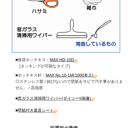
■推奨ホッチキス：
MAX HD-10D
[タッキングが可能なタイプ]
■ホッチキス針：
MAX No.10-1M(1000本入)
◎ステンレス製 / 錆びないので壁紙をサビで汚す事がありま
せん。 / 高強度
■
窓ガラス清掃用ワイパー(ダイソー)[画像]
■
壁紙付き遮音シート