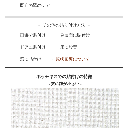
既存の壁のケア
・
－ その他の貼り付け方法 －
画鋲で貼付け
金属面に貼付け
・
・
ドアに貼付け
床に設置
・
・
窓に貼付け
原状回復について
・
・
ホッチキスでの貼付けの特徴
- 穴の跡が小さい -