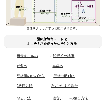
画像をクリックすると拡大されます。
壁紙付遮音シート と
ホッチキスを使った貼り付け方法
用意するもの
設置前の準備
・
・
仮留め
本留め
・
・
壁紙用のりの塗付
壁紙の貼付け
・
・
2枚目以降
2枚重ねする場合
・
・
除去方法
遮音シートの処分方法
・
・