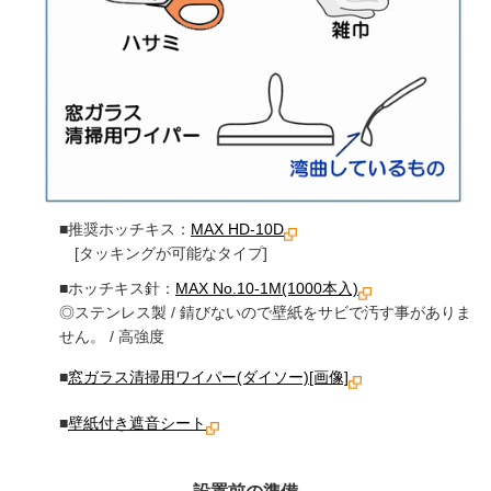
■推奨ホッチキス：
MAX HD-10D
[タッキングが可能なタイプ]
■ホッチキス針：
MAX No.10-1M(1000本入)
◎ステンレス製 / 錆びないので壁紙をサビで汚す事がありま
せん。 / 高強度
■
窓ガラス清掃用ワイパー(ダイソー)[画像]
■
壁紙付き遮音シート