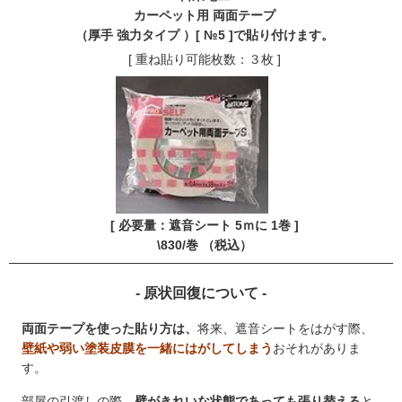
カーペット用 両面テープ
（厚手 強力タイプ ）[ №5 ]で貼り付けます。
[ 重ね貼り可能枚数：３枚 ]
[ 必要量：遮音シート 5ｍに 1巻 ]
\830/巻 （税込）
- 原状回復について -
両面テープを使った貼り方は、
将来、遮音シートをはがす際、
壁紙や弱い塗装皮膜を一緒にはがしてしまう
おそれがありま
す。
部屋の引渡しの際、
壁がきれいな状態であっても張り替える
と