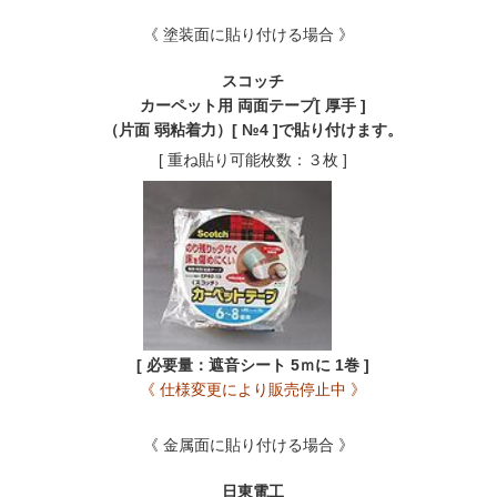
《 塗装面に貼り付ける場合 》
スコッチ
カーペット用 両面テープ[ 厚手 ]
（片面 弱粘着力）[ №4 ]で貼り付けます。
[ 重ね貼り可能枚数：３枚 ]
[ 必要量：遮音シート 5ｍに 1巻 ]
《 仕様変更により販売停止中 》
《 金属面に貼り付ける場合 》
日東電工