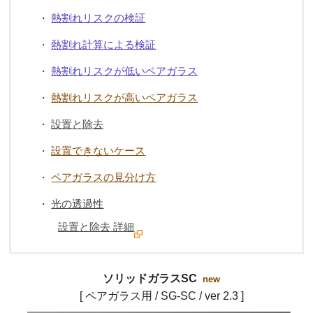
熱割れリスクの検証
・
熱割れ計算による検証
・
熱割れリスクが低いペアガラス
・
熱割れリスクが高いペアガラス
・
設置と除去
・
設置できないケース
・
ペアガラスの見分け方
・
光の透過性
・
設置と除去 詳細
ソリッドガラスSC
new
[ ペアガラス用 / SG-SC / ver 2.3 ]