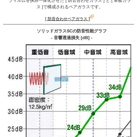
フィルムを挟み一体化させた [ 防音合わせガラス ] と [ 単板ガラ
ス ]で構成されるペアガラスです。
[ 防音合わせペアガラス ]
ソリッドガラスSCの防音性能グラフ
- 音響透過損失 [dB] -