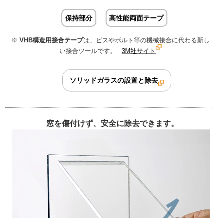
保持部分
高性能両面テープ
※
VHB構造用接合テープ
は、ビスやボルト等の機械接合に代わる新し
い接合ツールです。
3M社サイト
ソリッドガラスの設置と除去
窓を傷付けず、安全に除去できます。