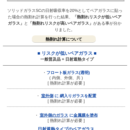
ソリッドガラスSCの日射吸収率を20%として
ペアガラスに貼っ
た場合の熱割れ計算を行った結果、
「熱割れリスクが低いペア
ガラス」
と
「熱割れリスクが高いペアガラス」
がある事が分か
りました。
熱割れ計算について
■ リスクが低いペアガラス ■
一般普及品 + 日射遮熱タイプ
・
フロート板ガラス(透明)
( 内側、外側、共 )
[ 熱割れ計算が必要 ]
・
室外側
に 網入りガラスを配置
[ 熱割れ計算が必要 ]
・
室外側のガラス
に
金属膜を塗布
[ 熱割れ計算が必要 ]
日射遮熱タイプのペアガラス