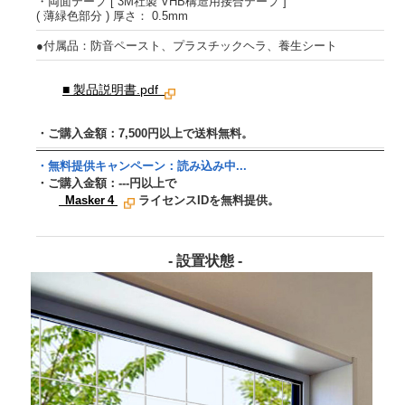
・両面テープ [ 3M社製 VHB構造用接合テープ ]
( 薄緑色部分 ) 厚さ： 0.5mm
●付属品：防音ペースト、プラスチックヘラ、養生シート
■ 製品説明書.pdf
・ご購入金額：7,500円以上で送料無料。
・無料提供キャンペーン：
読み込み中...
・ご購入金額：
---
円以上で
Masker 4
ライセンスIDを無料提供。
- 設置状態 -