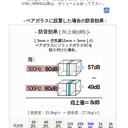
※特に500Hz以降は、ボリュームを絞って下さい。
- ペアガラスに設置した場合の防音効果 -
- 防音効果
[ 向上値(dB) ]
-
[ 3mm + 空気層12mm + 3mm ] の
ペアガラスにソリッドガラスSCを
貼り付けた場合。
[ 面密度：15.0kg/㎡ ⇒ 面密度：27.5kg/㎡]
50
80
100
125
250
500
1k
2k
周波数
Hz
Hz
Hz
Hz
Hz
Hz
Hz
Hz