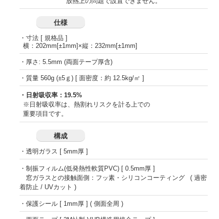
放熱上の問題で設置できません。
仕様
・寸法 [ 規格品 ]
横：202mm[±1mm]×縦：232mm[±1mm]
・厚さ: 5.5mm (両面テープ厚含)
・質量 560g (±5ｇ) [ 面密度：約 12.5kg/㎡ ]
・日射吸収率：19.5%
※日射吸収率は、熱割れリスクを計る上での
重要項目です。
構成
・透明ガラス [ 5mm厚 ]
・制振フィルム(低発熱性軟質PVC) [ 0.5mm厚 ]
窓ガラスとの接触面側：フッ素・シリコンコーティング ( 過密
着防止 / UVカット )
・保護シール [ 1mm厚 ] ( 側面全周 )