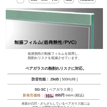
低発熱性の制振フィルムを採用し、
熱割れリスクを低減させています。
ペアガラスの
熱割れリスクに対応。
防音性能： 29dB
[ 500Hz時 ]
SG-SC
[ ペアガラス用 ]
新発売価格：
895円
(税込)
995円
表面が凸凹・ざらざらしているペアガラス面には