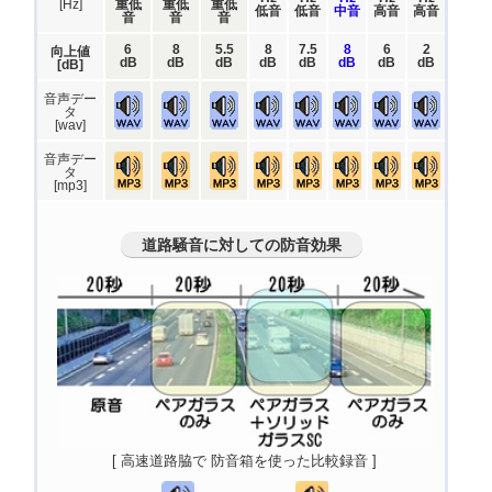
[Hz]
重低
重低
重低
低音
低音
中音
高音
高音
音
音
音
6
8
5.5
8
7.5
8
6
2
向上値
dB
dB
dB
dB
dB
dB
dB
dB
[dB]
音声デー
タ
[wav]
音声デー
タ
[mp3]
道路騒音に対しての防音効果
[ 高速道路脇で 防音箱を使った比較録音 ]