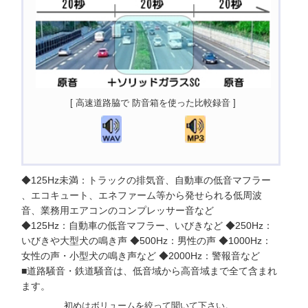
[ 高速道路脇で 防音箱を使った比較録音 ]
◆125Hz未満：トラックの排気音、自動車の低音マフラー
、エコキュート、エネファーム等から発せられる低周波
音、業務用エアコンのコンプレッサー音など
◆125Hz：自動車の低音マフラー、いびきなど ◆250Hz：
いびきや大型犬の鳴き声 ◆500Hz：男性の声 ◆1000Hz：
女性の声・小型犬の鳴き声など ◆2000Hz：警報音など
■道路騒音・鉄道騒音は、低音域から高音域まで全て含まれ
ます。
初めはボリュームを絞って聞いて下さい。