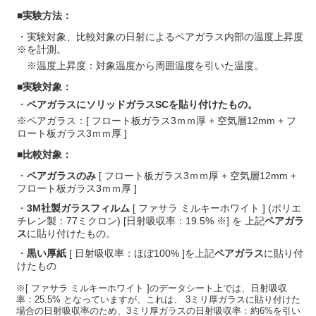
■実験方法：
・実験対象、比較対象の日射によるペアガラス内部の温度上昇度
※を計測。
※温度上昇度：対象温度から周囲温度を引いた温度。
■実験対象：
・
ペアガラスにソリッドガラスSCを貼り付けたもの。
※ペアガラス：[ フロート板ガラス3ｍｍ厚 + 空気層12mm + フ
ロート板ガラス3ｍｍ厚 ]
■比較対象：
・
ペアガラスのみ
[ フロート板ガラス3ｍｍ厚 + 空気層12mm +
フロート板ガラス3ｍｍ厚 ]
・
3M社製ガラスフィルム
[ ファサラ ミルキーホワイト ]
(ポリエ
チレン製：77ミクロン) [日射吸収率：19.5% ※] を
上記
ペアガラ
ス
に貼り付けたもの。
・
黒い厚紙
[ 日射吸収率：ほぼ100% ]を上記
ペアガラス
に貼り付
けたもの
※[ ファサラ ミルキーホワイト ]のデータシート上では、日射吸収
率：25.5% となっていますが、これは、 3ミリ厚ガラスに貼り付けた
場合の日射吸収率のため、3ミリ厚ガラスの日射吸収率：約6%を引い