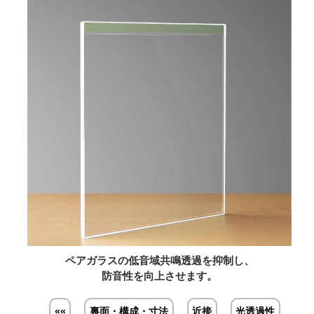
ペアガラスの低音域共鳴透過を抑制し、
防音性を向上させます。
««
裏面・構成・寸法
近接
光透過性