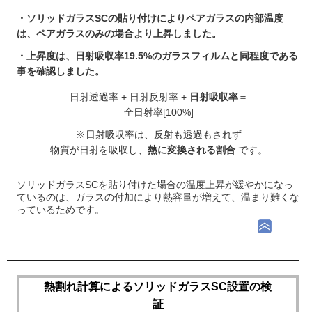
・ソリッドガラスSCの貼り付けによりペアガラスの内部温度
は、ペアガラスのみの場合より上昇しました。
・上昇度は、日射吸収率19.5%のガラスフィルムと同程度である
事を確認しました。
日射透過率 + 日射反射率 +
日射吸収率
＝
全日射率[100%]
※日射吸収率は、反射も透過もされず
物質が日射を吸収し、
熱に変換される割合
です。
ソリッドガラスSCを貼り付けた場合の温度上昇が緩やかになっ
ているのは、ガラスの付加により熱容量が増えて、温まり難くな
っているためです。
熱割れ計算によるソリッドガラスSC設置の検
証