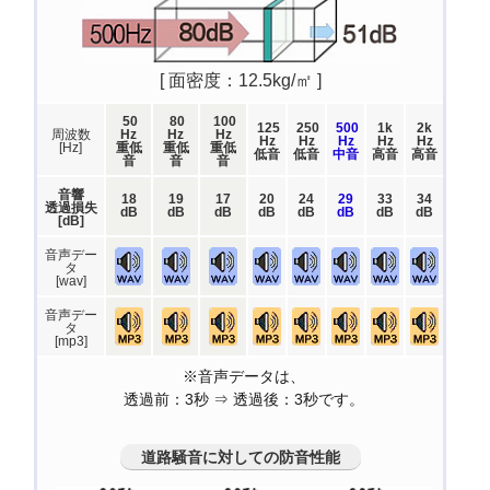
[ 面密度：12.5kg/㎡ ]
50
80
100
125
250
500
1k
2k
周波数
Hz
Hz
Hz
Hz
Hz
Hz
Hz
Hz
[Hz]
重低
重低
重低
低音
低音
中音
高音
高音
音
音
音
音響
18
19
17
20
24
29
33
34
透過損失
dB
dB
dB
dB
dB
dB
dB
dB
[dB]
音声デー
タ
[wav]
音声デー
タ
[mp3]
※音声データは、
透過前：3秒 ⇒ 透過後：3秒です。
道路騒音に対しての防音性能