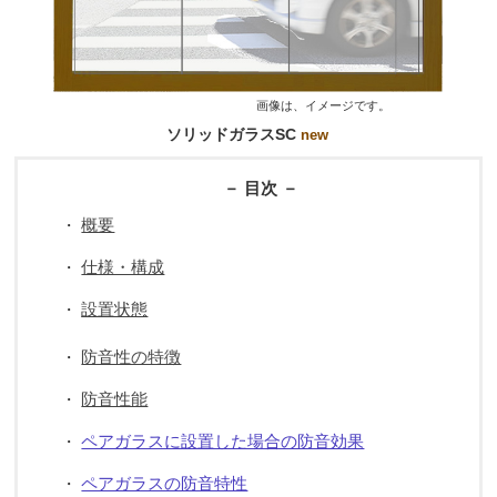
画像は、イメージです。
ソリッドガラスSC
new
－ 目次 －
概要
・
仕様・構成
・
設置状態
・
防音性の特徴
・
防音性能
・
ペアガラスに設置した場合の防音効果
・
ペアガラスの防音特性
・