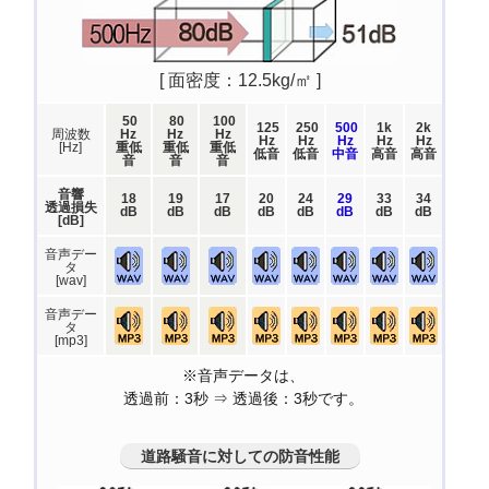
[ 面密度：12.5kg/㎡ ]
50
80
100
125
250
500
1k
2k
周波数
Hz
Hz
Hz
Hz
Hz
Hz
Hz
Hz
[Hz]
重低
重低
重低
低音
低音
中音
高音
高音
音
音
音
音響
18
19
17
20
24
29
33
34
透過損失
dB
dB
dB
dB
dB
dB
dB
dB
[dB]
音声デー
タ
[wav]
音声デー
タ
[mp3]
※音声データは、
透過前：3秒 ⇒ 透過後：3秒です。
道路騒音に対しての防音性能