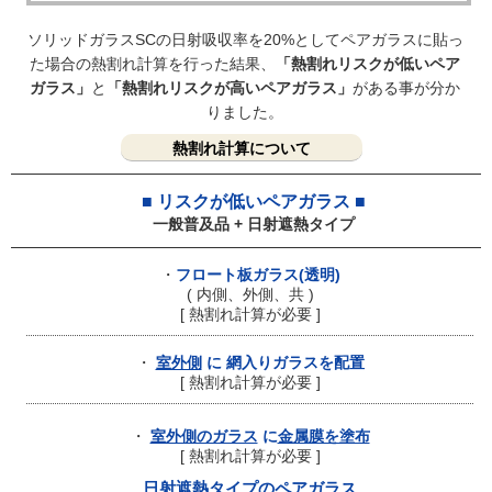
ソリッドガラスSCの日射吸収率を20%として
ペアガラスに貼っ
た場合の熱割れ計算を行った結果、
「熱割れリスクが低いペア
ガラス」
と
「熱割れリスクが高いペアガラス」
がある事が分か
りました。
熱割れ計算について
■ リスクが低いペアガラス ■
一般普及品 + 日射遮熱タイプ
・
フロート板ガラス(透明)
( 内側、外側、共 )
[ 熱割れ計算が必要 ]
・
室外側
に 網入りガラスを配置
[ 熱割れ計算が必要 ]
・
室外側のガラス
に
金属膜を塗布
[ 熱割れ計算が必要 ]
日射遮熱タイプのペアガラス