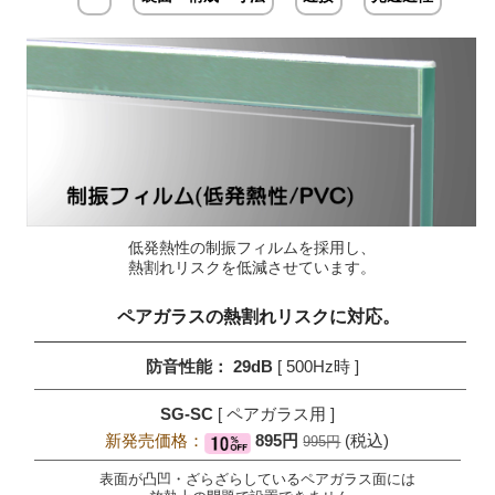
低発熱性の制振フィルムを採用し、
熱割れリスクを低減させています。
ペアガラスの
熱割れリスクに対応。
防音性能： 29dB
[ 500Hz時 ]
SG-SC
[ ペアガラス用 ]
新発売価格：
895円
(税込)
995円
表面が凸凹・ざらざらしているペアガラス面には