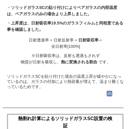
・ソリッドガラスSCの貼り付けによりペアガラスの内部温度
は、ペアガラスのみの場合より上昇しました。
・上昇度は、日射吸収率19.5%のガラスフィルムと同程度である
事を確認しました。
日射透過率 + 日射反射率 +
日射吸収率
＝
全日射率[100%]
※日射吸収率は、反射も透過もされず
物質が日射を吸収し、
熱に変換される割合
です。
ソリッドガラスSCを貼り付けた場合の温度上昇が緩やかになっ
ているのは、ガラスの付加により熱容量が増えて、温まり難くな
っているためです。
熱割れ計算によるソリッドガラスSC設置の検
証