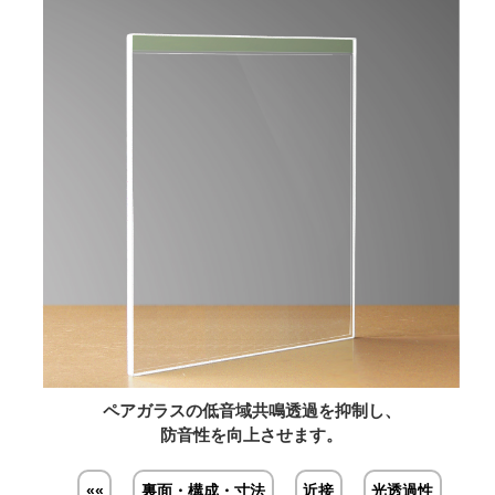
ペアガラスの低音域共鳴透過を抑制し、
防音性を向上させます。
««
裏面・構成・寸法
近接
光透過性