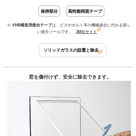
保持部分
高性能両面テープ
※
VHB構造用接合テープ
は、ビスやボルト等の機械接合に代わる新し
い接合ツールです。
3M社サイト
ソリッドガラスの設置と除去
窓を傷付けず、安全に除去できます。