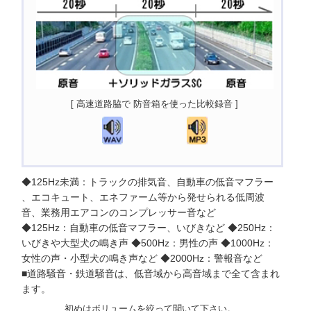
[ 高速道路脇で 防音箱を使った比較録音 ]
◆125Hz未満：トラックの排気音、自動車の低音マフラー
、エコキュート、エネファーム等から発せられる低周波
音、業務用エアコンのコンプレッサー音など
◆125Hz：自動車の低音マフラー、いびきなど ◆250Hz：
いびきや大型犬の鳴き声 ◆500Hz：男性の声 ◆1000Hz：
女性の声・小型犬の鳴き声など ◆2000Hz：警報音など
■道路騒音・鉄道騒音は、低音域から高音域まで全て含まれ
ます。
初めはボリュームを絞って聞いて下さい。