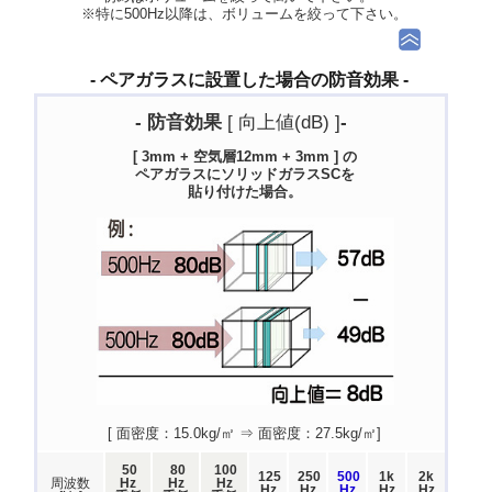
※特に500Hz以降は、ボリュームを絞って下さい。
- ペアガラスに設置した場合の防音効果 -
- 防音効果
[ 向上値(dB) ]
-
[ 3mm + 空気層12mm + 3mm ] の
ペアガラスにソリッドガラスSCを
貼り付けた場合。
[ 面密度：15.0kg/㎡ ⇒ 面密度：27.5kg/㎡]
50
80
100
125
250
500
1k
2k
周波数
Hz
Hz
Hz
Hz
Hz
Hz
Hz
Hz