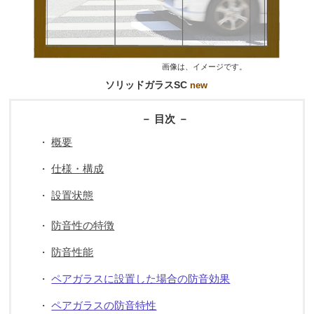
画像は、イメージです。
ソリッドガラスSC
new
－ 目次 －
概要
・
仕様・構成
・
設置状態
・
防音性の特徴
・
防音性能
・
ペアガラスに設置した場合の防音効果
・
ペアガラスの防音特性
・