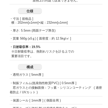
放熱上の問題で設置できません。
仕様
・寸法 [ 規格品 ]
横：202mm[±1mm]×縦：232mm[±1mm]
・厚さ: 5.5mm (両面テープ厚含)
・質量 560g (±5ｇ) [ 面密度：約 12.5kg/㎡ ]
・日射吸収率：19.5%
※日射吸収率は、熱割れリスクを計る上での
重要項目です。
構成
・透明ガラス [ 5mm厚 ]
・制振フィルム(低発熱性軟質PVC) [ 0.5mm厚 ]
窓ガラスとの接触面側：フッ素・シリコンコーティング ( 過密
着防止 / UVカット )
・保護シール [ 1mm厚 ] ( 側面全周 )