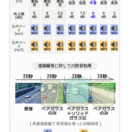
[Hz]
重低
重低
重低
低音
低音
中音
高音
高音
音
音
音
6
8
5.5
8
7.5
8
6
2
向上値
dB
dB
dB
dB
dB
dB
dB
dB
[dB]
音声デー
タ
[wav]
音声デー
タ
[mp3]
道路騒音に対しての防音効果
[ 高速道路脇で 防音箱を使った比較録音 ]