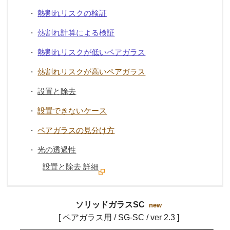
熱割れリスクの検証
・
熱割れ計算による検証
・
熱割れリスクが低いペアガラス
・
熱割れリスクが高いペアガラス
・
設置と除去
・
設置できないケース
・
ペアガラスの見分け方
・
光の透過性
・
設置と除去 詳細
ソリッドガラスSC
new
[ ペアガラス用 / SG-SC / ver 2.3 ]