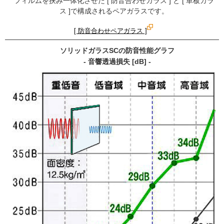
フィルムを挟み一体化させた [ 防音合わせガラス ] と [ 単板ガラ
ス ]で構成されるペアガラスです。
[ 防音合わせペアガラス ]
ソリッドガラスSCの防音性能グラフ
- 音響透過損失 [dB] -