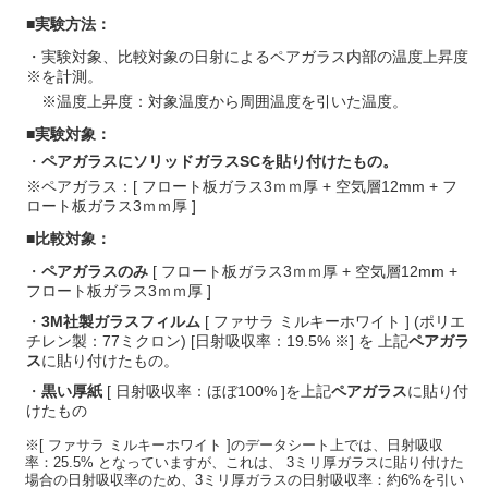
■実験方法：
・実験対象、比較対象の日射によるペアガラス内部の温度上昇度
※を計測。
※温度上昇度：対象温度から周囲温度を引いた温度。
■実験対象：
・
ペアガラスにソリッドガラスSCを貼り付けたもの。
※ペアガラス：[ フロート板ガラス3ｍｍ厚 + 空気層12mm + フ
ロート板ガラス3ｍｍ厚 ]
■比較対象：
・
ペアガラスのみ
[ フロート板ガラス3ｍｍ厚 + 空気層12mm +
フロート板ガラス3ｍｍ厚 ]
・
3M社製ガラスフィルム
[ ファサラ ミルキーホワイト ]
(ポリエ
チレン製：77ミクロン) [日射吸収率：19.5% ※] を
上記
ペアガラ
ス
に貼り付けたもの。
・
黒い厚紙
[ 日射吸収率：ほぼ100% ]を上記
ペアガラス
に貼り付
けたもの
※[ ファサラ ミルキーホワイト ]のデータシート上では、日射吸収
率：25.5% となっていますが、これは、 3ミリ厚ガラスに貼り付けた
場合の日射吸収率のため、3ミリ厚ガラスの日射吸収率：約6%を引い