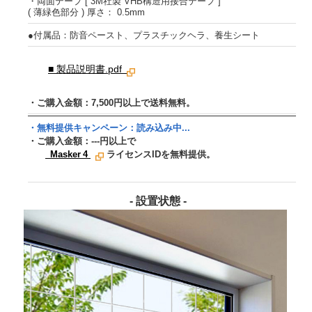
・両面テープ [ 3M社製 VHB構造用接合テープ ]
( 薄緑色部分 ) 厚さ： 0.5mm
●付属品：防音ペースト、プラスチックヘラ、養生シート
■ 製品説明書.pdf
・ご購入金額：7,500円以上で送料無料。
・無料提供キャンペーン：
読み込み中...
・ご購入金額：
---
円以上で
Masker 4
ライセンスIDを無料提供。
- 設置状態 -