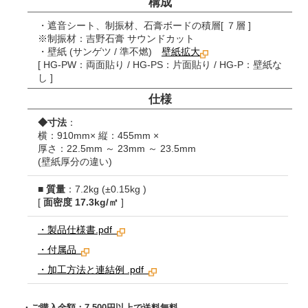
構成
・遮音シート、制振材、石膏ボードの積層
[ ７層 ]
※制振材：吉野石膏 サウンドカット
・壁紙 (サンゲツ / 準不燃)
壁紙拡大
[ HG-PW：両面貼り / HG-PS：片面貼り / HG-P：壁紙な
し ]
仕様
◆寸法
：
横：910mm× 縦：455mm ×
厚さ：22.5mm ～ 23mm ～ 23.5mm
(壁紙厚分の違い)
■
質量
：7.2kg (±0.15kg )
[
面密度 17.3kg/㎡
]
・製品仕様書.pdf
・付属品
・加工方法と連結例 .pdf
・ご購入金額：7,500円以上で送料無料。