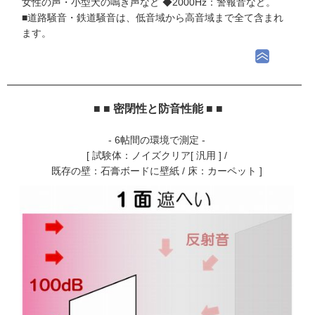
女性の声・小型犬の鳴き声など ◆2000Hz：警報音など。
■道路騒音・鉄道騒音は、低音域から高音域まで全て含まれ
ます。
■ ■ 密閉性と防音性能 ■ ■
- 6帖間の環境で測定 -
[ 試験体：ノイズクリア[ 汎用 ] /
既存の壁：石膏ボードに壁紙 / 床：カーペット ]