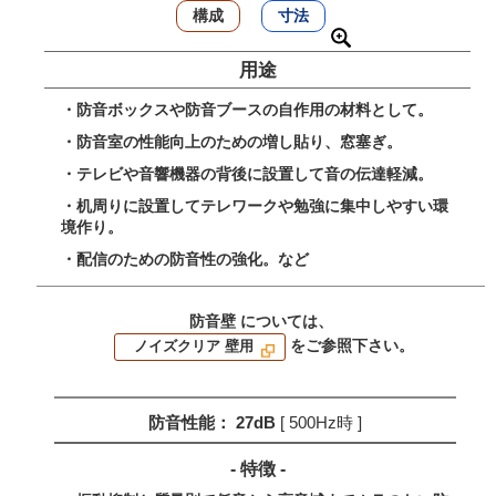
構成
寸法
用途
・防音ボックスや防音ブースの自作用の材料として。
・防音室の性能向上のための増し貼り、窓塞ぎ。
・テレビや音響機器の背後に設置して音の伝達軽減。
・机周りに設置してテレワークや勉強に集中しやすい環
境作り。
・配信のための防音性の強化。など
防音壁 については、
をご参照下さい。
ノイズクリア 壁用
防音性能： 27dB
[ 500Hz時 ]
- 特徴 -