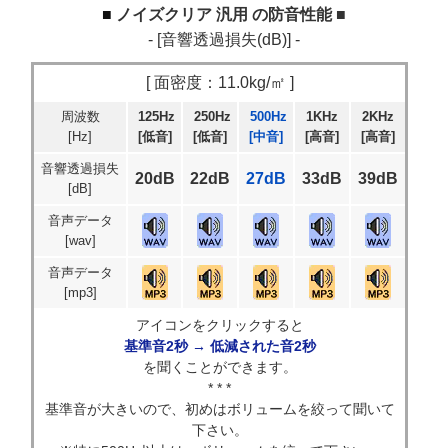
ノイズクリア 汎用 の防音性能 ■
- [音響透過損失(dB)] -
[ 面密度：11.0kg/㎡ ]
周波数
125Hz
250Hz
500Hz
1KHz
2KHz
[Hz]
[低音]
[低音]
[中音]
[高音]
[高音]
音響透過損失
20dB
22dB
27dB
33dB
39dB
[dB]
音声データ
[wav]
音声データ
[mp3]
アイコンをクリックすると
基準音2秒 → 低減された音2秒
を聞くことができます。
* * *
基準音が大きいので、初めはボリュームを絞って聞いて
下さい。