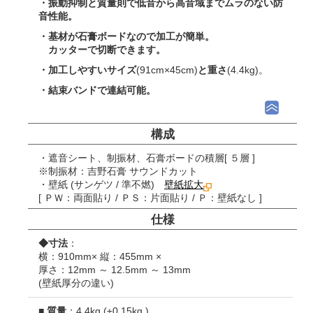
・振動抑制と質量則で低音から高音域まで
ムラのない防
音性能。
・基材が石膏ボードなので加工が簡単。
カッターで切断できます。
・加工しやすいサイズ
(91cm×45cm)
と重さ
(4.4kg)。
・結束バンドで連結可能。
構成
・遮音シート、制振材、石膏ボードの積層
[ ５層 ]
※制振材：吉野石膏 サウンドカット
・壁紙 (サンゲツ / 準不燃)
壁紙拡大
[ ＰＷ：両面貼り / ＰＳ：片面貼り / Ｐ：壁紙なし ]
仕様
◆寸法
：
横：910mm× 縦：455mm ×
厚さ：12mm ～ 12.5mm ～ 13mm
(壁紙厚分の違い)
■
質量
：4.4kg (±0.15kg )