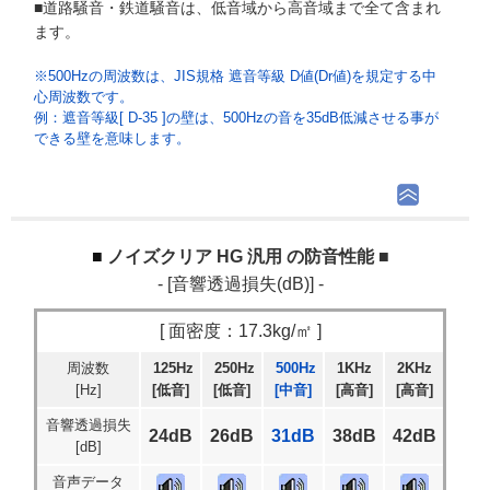
■道路騒音・鉄道騒音は、低音域から高音域まで全て含まれ
ます。
※500Hzの周波数は、JIS規格 遮音等級 D値(Dr値)を規定する中
心周波数です。
例：遮音等級[ D-35 ]の壁は、500Hzの音を35dB低減させる事が
できる壁を意味します。
ノイズクリア HG 汎用 の防音性能 ■
- [音響透過損失(dB)] -
[ 面密度：17.3kg/㎡ ]
周波数
125Hz
250Hz
500Hz
1KHz
2KHz
[Hz]
[低音]
[低音]
[中音]
[高音]
[高音]
音響透過損失
24dB
26dB
31dB
38dB
42dB
[dB]
音声データ