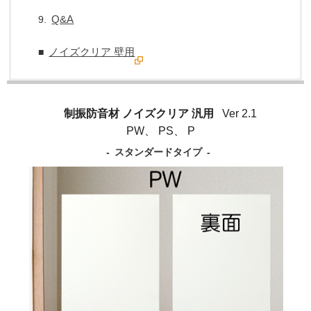
Q&A
9.
ノイズクリア 壁用
■
制振防音材 ノイズクリア 汎用
Ver 2.1
PW、 PS、 P
- スタンダードタイプ -