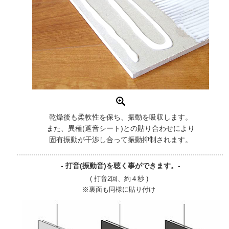
乾燥後も柔軟性を保ち、振動を吸収します。
また、異種(遮音シート)との貼り合わせにより
固有振動が干渉し合って振動抑制されます。
- 打音(振動音)を聴く事ができます。-
( 打音2回、約４秒 )
※裏面も同様に貼り付け