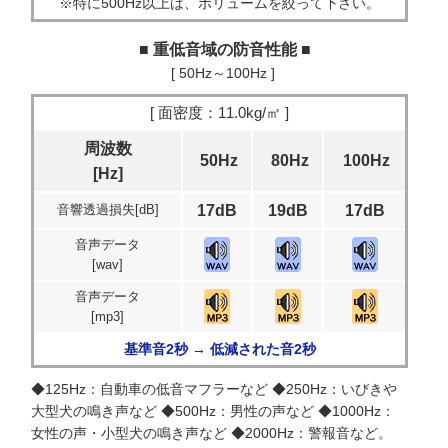
※特に500Hz以上は、ボリュームを絞って下さい。
■ 重低音域の防音性能 ■
[ 50Hz～100Hz ]
[ 面密度：11.0kg/㎡ ]
周波数
50Hz
80Hz
100Hz
[Hz]
音響透過損失[dB]
17dB
19dB
17dB
音声データ
[wav]
音声データ
[mp3]
基準音2秒 → 低減された音2秒
◆125Hz：自動車の低音マフラーなど ◆250Hz：いびきや
大型犬の鳴き声など ◆500Hz：男性の声など ◆1000Hz：
女性の声・小型犬の鳴き声など ◆2000Hz：警報音など。