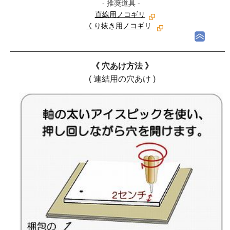
- 推奨道具 -
直線用ノコギリ
くり抜き用ノコギリ
《 穴あけ方法 》
( 連結用の穴あけ )