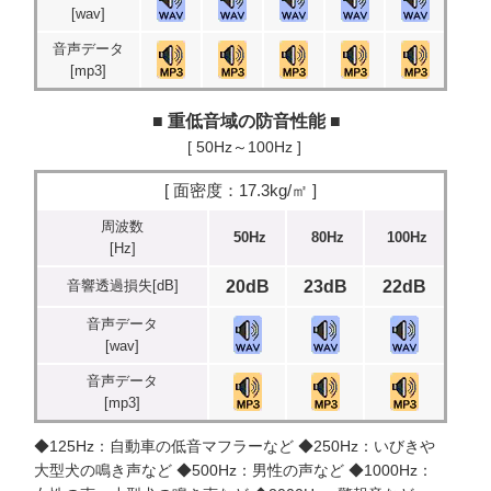
[wav]
音声データ
[mp3]
■ 重低音域の防音性能 ■
[ 50Hz～100Hz ]
[ 面密度：17.3kg/㎡ ]
周波数
50Hz
80Hz
100Hz
[Hz]
音響透過損失[dB]
20dB
23dB
22dB
音声データ
[wav]
音声データ
[mp3]
◆125Hz：自動車の低音マフラーなど ◆250Hz：いびきや
大型犬の鳴き声など ◆500Hz：男性の声など ◆1000Hz：