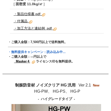
[
面密度 11.0kg/㎡
]
・製品仕様書.pdf
・付属品
・加工方法と連結例 .pdf
・ご購入金額：7,500円以上で送料無料。
・無料提供キャンペーン：
読み込み中...
・ご購入金額：
---
円以上で
Masker 4
ライセンスIDを無料提供。
制振防音材 ノイズクリア HG 汎用
Ver 2.1
New
HG-PW、 HG-PS、 HG-P
- ハイグレードタイプ -