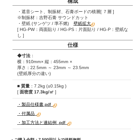
構成
・遮音シート、制振材、石膏ボードの積層
[ ７層 ]
※制振材：吉野石膏 サウンドカット
・壁紙 (サンゲツ / 準不燃)
壁紙拡大
[ HG-PW：両面貼り / HG-PS：片面貼り / HG-P：壁紙な
し ]
仕様
◆寸法
：
横：910mm× 縦：455mm ×
厚さ：22.5mm ～ 23mm ～ 23.5mm
(壁紙厚分の違い)
■
質量
：7.2kg (±0.15kg )
[
面密度 17.3kg/㎡
]
・製品仕様書.pdf
・付属品
・加工方法と連結例 .pdf
・ご購入金額：7,500円以上で送料無料。