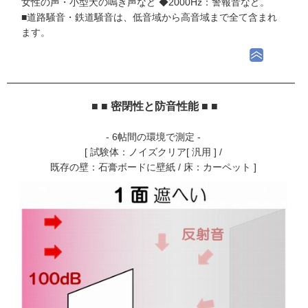
女性の声・小型犬の鳴き声など ◆2000Hz：警報音など。
■道路騒音・鉄道騒音は、低音域から高音域まで全て含まれ
ます。
■ ■ 密閉性と防音性能 ■ ■
- 6帖間の環境で測定 -
[ 試験体：ノイズクリア[ 汎用 ] /
既存の壁：石膏ボードに壁紙 / 床：カーペット ]