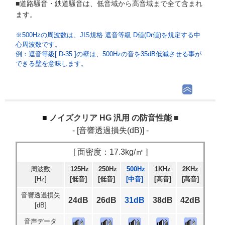
■道路騒音・鉄道騒音は、低音域から高音域まで全て含まれ
ます。
※500Hzの周波数は、JIS規格 遮音等級 D値(Dr値)を規定する中
心周波数です。
例：遮音等級[ D-35 ]の壁は、500Hzの音を35dB低減させる事が
できる壁を意味します。
ノイズクリア HG 汎用 の防音性能 ■
- [音響透過損失(dB)] -
[ 面密度：17.3kg/㎡ ]
周波数
125Hz
250Hz
500Hz
1KHz
2KHz
[Hz]
[低音]
[低音]
[中音]
[高音]
[高音]
音響透過損失
24dB
26dB
31dB
38dB
42dB
[dB]
音声データ