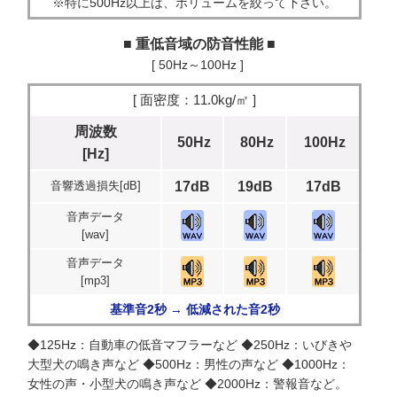
※特に500Hz以上は、ボリュームを絞って下さい。
■ 重低音域の防音性能 ■
[ 50Hz～100Hz ]
[ 面密度：11.0kg/㎡ ]
周波数
50Hz
80Hz
100Hz
[Hz]
音響透過損失[dB]
17dB
19dB
17dB
音声データ
[wav]
音声データ
[mp3]
基準音2秒 → 低減された音2秒
◆125Hz：自動車の低音マフラーなど ◆250Hz：いびきや
大型犬の鳴き声など ◆500Hz：男性の声など ◆1000Hz：
女性の声・小型犬の鳴き声など ◆2000Hz：警報音など。