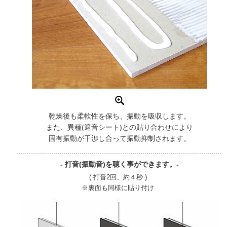
乾燥後も柔軟性を保ち、振動を吸収します。
また、異種(遮音シート)との貼り合わせにより
固有振動が干渉し合って振動抑制されます。
- 打音(振動音)を聴く事ができます。-
( 打音2回、約４秒 )
※裏面も同様に貼り付け