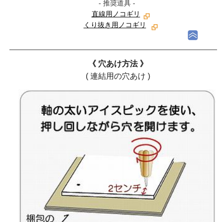
- 推奨道具 -
直線用ノコギリ
くり抜き用ノコギリ
《 穴あけ方法 》
( 連結用の穴あけ )