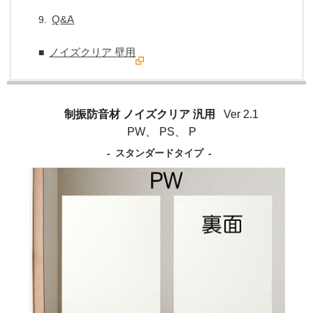
Q&A
9.
ノイズクリア 壁用
■
制振防音材 ノイズクリア 汎用
Ver 2.1
PW、 PS、 P
- スタンダードタイプ -