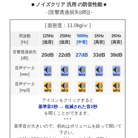
ノイズクリア 汎用 の防音性能 ■
- [音響透過損失(dB)] -
[ 面密度：11.0kg/㎡ ]
周波数
125Hz
250Hz
500Hz
1KHz
2KHz
[Hz]
[低音]
[低音]
[中音]
[高音]
[高音]
音響透過損失
20dB
22dB
27dB
33dB
39dB
[dB]
音声データ
[wav]
音声データ
[mp3]
アイコンをクリックすると
基準音2秒 → 低減された音2秒
を聞くことができます。
* * *
基準音が大きいので、初めはボリュームを絞って聞いて
下さい。