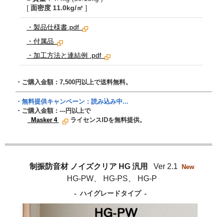
[
面密度 11.0kg/㎡
]
・製品仕様書.pdf
・付属品
・加工方法と連結例 .pdf
・ご購入金額：7,500円以上で送料無料。
・無料提供キャンペーン：
読み込み中...
・ご購入金額：
---
円以上で
Masker 4
ライセンスIDを無料提供。
制振防音材 ノイズクリア HG 汎用
Ver 2.1
New
HG-PW、 HG-PS、 HG-P
- ハイグレードタイプ -