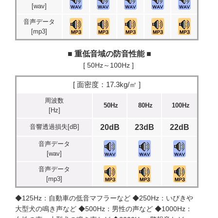
[wav]
音声データ
[mp3]
■ 重低音域の防音性能 ■
[ 50Hz～100Hz ]
[ 面密度：17.3kg/㎡ ]
周波数
50Hz
80Hz
100Hz
[Hz]
音響透過損失[dB]
20dB
23dB
22dB
音声データ
[wav]
音声データ
[mp3]
◆125Hz：自動車の低音マフラーなど ◆250Hz：いびきや
大型犬の鳴き声など ◆500Hz：男性の声など ◆1000Hz：