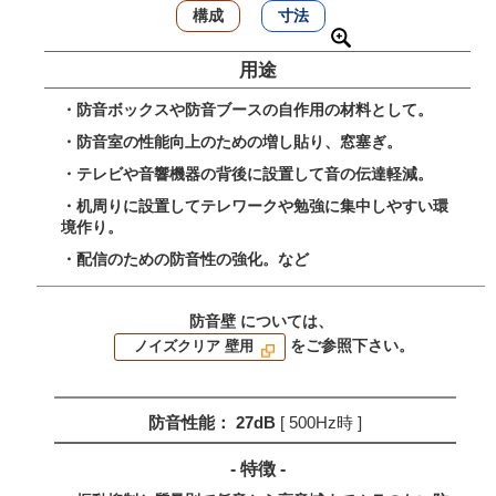
構成
寸法
用途
・防音ボックスや防音ブースの自作用の材料として。
・防音室の性能向上のための増し貼り、窓塞ぎ。
・テレビや音響機器の背後に設置して音の伝達軽減。
・机周りに設置してテレワークや勉強に集中しやすい環
境作り。
・配信のための防音性の強化。など
防音壁 については、
をご参照下さい。
ノイズクリア 壁用
防音性能： 27dB
[ 500Hz時 ]
- 特徴 -