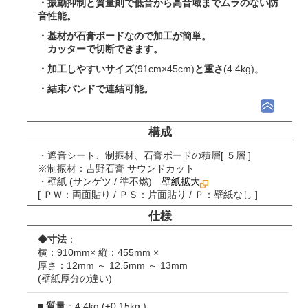
・振動抑制と質量則で低音から高音域まで
ムラのない防
音性能。
・基材が石膏ボードなので加工が簡単。
カッターで切断できます。
・加工しやすいサイズ
(91cm×45cm)
と重さ
(4.4kg)。
・結束バンドで連結可能。
構成
・遮音シート、制振材、石膏ボードの積層
[ ５層 ]
※制振材：吉野石膏 サウンドカット
・壁紙 (サンゲツ / 準不燃)
壁紙拡大
[ ＰＷ：両面貼り / ＰＳ：片面貼り / Ｐ：壁紙なし ]
仕様
◆寸法
：
横：910mm× 縦：455mm ×
厚さ：12mm ～ 12.5mm ～ 13mm
(壁紙厚分の違い)
■
質量
：4.4kg (±0.15kg )