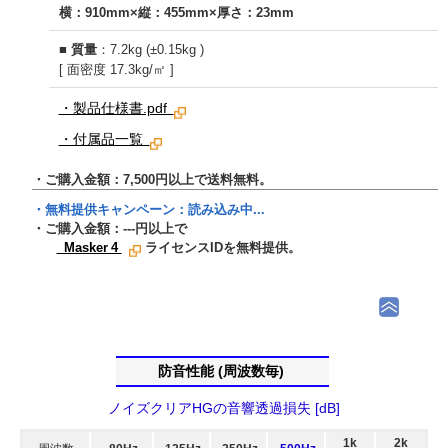
横：910mm×縦：455mm×厚さ：23mm
■
質量
：7.2kg (±0.15kg )
[ 面密度 17.3kg/㎡ ]
・製品仕様書.pdf
・付属品一覧
・ご購入金額：7,500円以上で送料無料。
・無料提供キャンペーン：
読み込み中...
・ご購入金額：
---
円以上で
Masker 4
ライセンスIDを無料提供。
防音性能 (周波数毎)
ノイズクリアHGの音響透過損失 [dB]
1k
2k