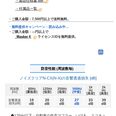
・製品仕様書.pdf
・付属品一覧
・ご購入金額：7,500円以上で送料無料。
・無料提供キャンペーン：
読み込み中...
・ご購入金額：
---
円以上で
Masker 4
ライセンスIDを無料提供。
防音性能 (周波数毎)
ノイズクリアN-CX(N-X)の音響透過損失 [dB]
1k
2k
周波数
80Hz
125Hz
250Hz
500Hz
Hz
Hz
[Hz]
[重低音]
[低音]
[低音]
[中音]
[高音]
[高音]
19
20
22
27
33
39
音響透過
損失[dB]
dB
dB
dB
dB
dB
dB
◆125Hz以下：自動車の低音マフラー、いびき 、エコキュ