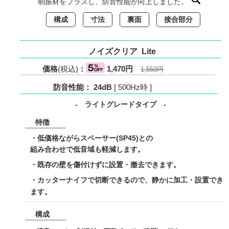
制振材をプラスし、防音性能が向上しました。
構成
寸法
裏面
接合部分
ノイズクリア Lite
価格
(税込)
：
1,470円
1,550円
防音性能： 24dB
[ 500Hz時 ]
- ライトグレードタイプ -
特徴
・低価格ながらスペーサー(SP45)との
組み合わせで低音域も軽減します。
・既存の壁を傷付けずに設置・撤去できます。
・カッターナイフで切断できるので、静かに加工・設置でき
ます。
構成