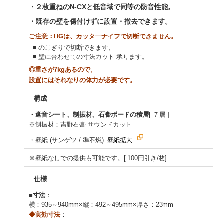
・２枚重ねのN-CXと低音域で同等の防音性能。
・既存の壁を傷付けずに設置・撤去できます。
ご注意：HGは、カッターナイフで切断できません。
■ のこぎりで切断できます。
■ 壁に合わせての寸法カット 承ります。
◎重さが7kgあるので、
設置にはそれなりの体力が必要です。
構成
・遮音シート、制振材、石膏ボードの積層
[ ７層 ]
※制振材：吉野石膏 サウンドカット
・壁紙 (サンゲツ / 準不燃)
壁紙拡大
※壁紙なしでの提供も可能です。[ 100円引き/枚]
仕様
■
寸法
：
横：935～940mm×縦：492～495mm×厚さ：23mm
◆実効寸法
：