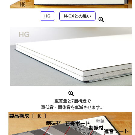
HG
N-CXとの違い
重質量と7層構造で
重低音・固体音を低減させます。