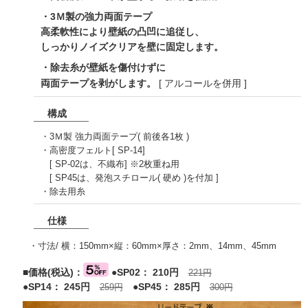
・3Ｍ製の強力両面テープ
高柔軟性により壁紙の凸凹に追従し、
しっかりノイズクリアを壁に固定します。
・除去糸が壁紙を傷付けずに
両面テープを剥がします。
[ アルコールを併用 ]
構成
・3Ｍ製 強力両面テープ( 前後各1枚 )
・高密度フェルト[ SP-14]
[ SP-02は、不織布] ※2枚重ね用
[ SP45は、発泡スチロール( 硬め )を付加 ]
・除去用糸
仕様
・寸法/ 横：150mm×縦：60mm×厚さ：2mm、14mm、45mm
■価格(税込)：
●SP02： 210円
221円
●SP14： 245円
●SP45： 285円
259円
300円