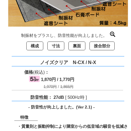
制振材をプラスし、防音性能が向上しました。
構成
寸法
裏面
接合部分
ノイズクリア N-CX / N-X
価格
(税込)
：
1,870円 / 1,770円
1,970円
/
1,865円
防音性能： 27dB
[ 500Hz時 ]
- 防音性が向上しました。(Ver 2.1) -
特徴
・質量則と振動抑制により隣室からの低音域の騒音を低減さ