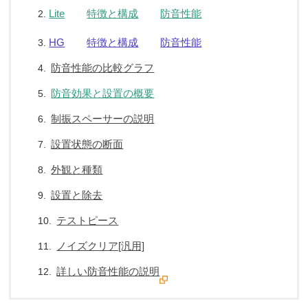
Lite
特徴と構成
防音性能
2.
HG
特徴と構成
防音性能
3.
防音性能の比較グラフ
4.
防音効果と設置の概要
5.
制振スペーサーの説明
6.
設置状態の断面
7.
外観と種類
8.
設置と除去
9.
テストピース
10.
ノイズクリア[汎用]
11.
詳しい防音性能の説明
12.