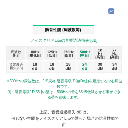
防音性能 (周波数毎)
ノイズクリアLiteの音響透過損失 [dB]
1k
2k
周波数
80Hz
125Hz
250Hz
500Hz
Hz
Hz
[Hz]
[重低音]
[低音]
[低音]
[中音]
[高音]
[高音]
16
18
18
24
30
34
音響透過
損失[dB]
dB
dB
dB
dB
dB
dB
※500Hzの周波数は、JIS規格 遮音等級 D値(Dr値)を規定する中心周波
数です。
例：遮音等級[ D-35 ]の壁は、500Hzの音を35dB低減させる事ができ
る壁を意味します。
上記、音響透過損失[dB]は、
何もない空間をノイズクリア Liteで遮った場合の防音性能で
す。