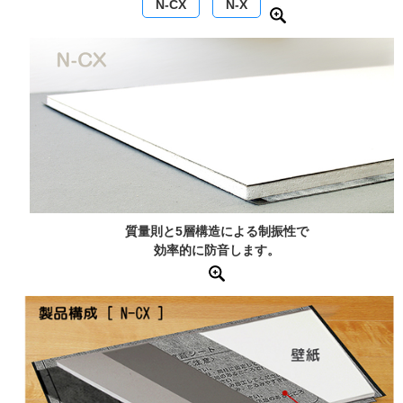
N-CX
N-X
質量則と5層構造による制振性で
効率的に防音します。