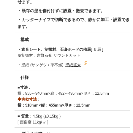
せます。
・既存の壁を傷付けずに設置・撤去できます。
・カッターナイフで切断できるので、静かに加工・設置でき
ます。
構成
・遮音シート、制振材、石膏ボードの積層
[ ５層 ]
※制振材：吉野石膏 サウンドカット
・壁紙 (サンゲツ / 準不燃)
壁紙拡大
仕様
■
寸法
：
横：935～940mm×縦：492～495mm×厚さ：12.5mm
◆実効寸法
：
横：910mm×縦：455mm×厚さ：12.5mm
■
質量
：4.5kg (±0.15kg )
[ 面密度 11kg/㎡ ]