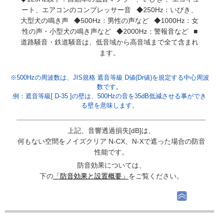
ート、エアコンのコンプレッサー音 ◆250Hz：いびき、
大型犬の鳴き声 ◆500Hz：男性の声など ◆1000Hz：女
性の声・小型犬の鳴き声など ◆2000Hz：警報音など ■
道路騒音・鉄道騒音は、低音域から高音域まで全て含まれ
ます。
※500Hzの周波数は、JIS規格 遮音等級 D値(Dr値)を規定する中心周波
数です。
例：遮音等級[ D-35 ]の壁は、500Hzの音を35dB低減させる事ができ
る壁を意味します。
上記、音響透過損失[dB]は、
何もない空間をノイズクリア N-CX、N-Xで遮った場合の防音
性能です。
防音効果については、
下の
「防音効果と設置概要」
をご覧ください。