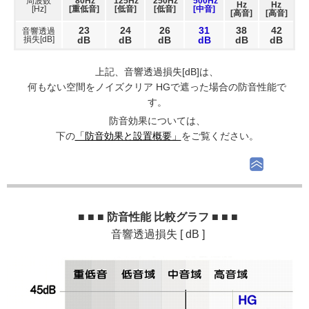
周波数
80Hz
125Hz
250Hz
500Hz
Hz
Hz
[Hz]
[重低音]
[低音]
[低音]
[中音]
[高音]
[高音]
23
24
26
31
38
42
音響透過
損失[dB]
dB
dB
dB
dB
dB
dB
上記、音響透過損失[dB]は、
何もない空間をノイズクリア HGで遮った場合の防音性能で
す。
防音効果については、
下の
「防音効果と設置概要」
をご覧ください。
■ ■ ■ 防音性能 比較グラフ ■ ■ ■
音響透過損失 [ dB ]