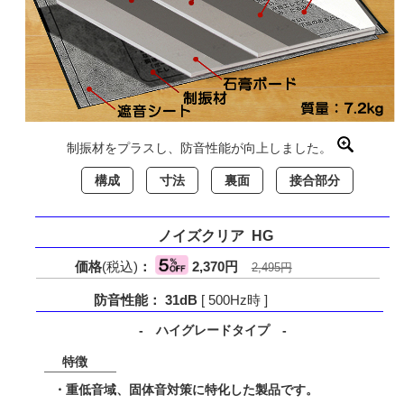
制振材をプラスし、防音性能が向上しました。
構成
寸法
裏面
接合部分
ノイズクリア HG
価格
(税込)
：
2,370円
2,495円
防音性能： 31dB
[ 500Hz時 ]
- ハイグレードタイプ -
特徴
・重低音域、固体音対策に特化した製品です。