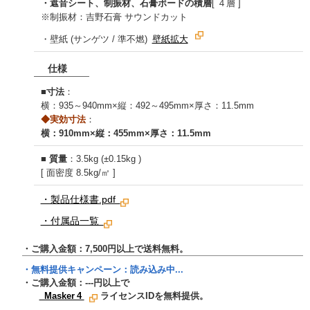
・遮音シート、制振材、石膏ボードの積層
[ ４層 ]
※制振材：吉野石膏 サウンドカット
・壁紙 (サンゲツ / 準不燃)
壁紙拡大
仕様
■
寸法
：
横：935～940mm×縦：492～495mm×厚さ：11.5mm
◆実効寸法
：
横：910mm×縦：455mm×厚さ：11.5mm
■
質量
：3.5kg (±0.15kg )
[ 面密度 8.5kg/㎡ ]
・製品仕様書.pdf
・付属品一覧
・ご購入金額：7,500円以上で送料無料。
・無料提供キャンペーン：
読み込み中...
・ご購入金額：
---
円以上で
Masker 4
ライセンスIDを無料提供。