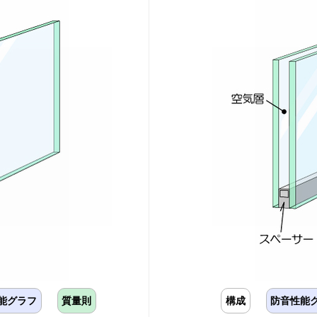
能グラフ
質量則
構成
防音性能