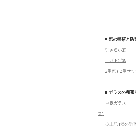
■ 窓の種類と防
引き違い窓
上げ下げ窓
2重窓 ( 2重サッ
■ ガラスの種
単板ガラス
ス)
◇上記4種の防