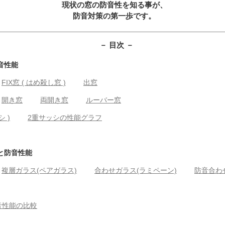
現状の窓の防音性を知る事が、
防音対策の第一歩です。
－ 目次 －
音性能
FIX窓 ( はめ殺し窓 )
出窓
開き窓
両開き窓
ルーバー窓
シ )
2重サッシの性能グラフ
類と防音性能
複層ガラス(ペアガラス)
合わせガラス(ラミペーン)
防音合わ
音性能の比較