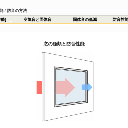
能 / 防音の方法
能]
空気音と固体音
固体音の低減
防音性
と防音方法
音性能 》
音性能 》
の種類と防音方法
種類と防音性能
種類と防音性能
音と固体音
音の低減
性能と重さの関係
エネルギーとdB
壁の防音 ノイズクリア
イズクリア [ 汎用 ]
窓の防音 ソリッドガラス
防音材 防音(遮音)シート
asker4 + サウンドライブ
注文ページ
支払方法 / 送料
信販売に基づく法令
ン・ノイズについて
イズクリア Q&A
リッドガラス Q&A
音シート Q&A
の他のQ&A
ユース情報
ユース登録ページ
録解除
・製品説明
・防音性能
・設置と撤去
・必要数計算
・設置手順 詳細
・撤去手順 詳細
・付属品一覧
・単板ガラス用
・ペアガラス用
・防音性能
・光の透過性
・設置と除去
・必要量計算
・再資源化
・Ｐ型防音テープ
・製品説明
・防音性能
・貼り付け方法
・必要量計算
・防音室の試作
・Masker4 + サウンドライブ
・Masker4 + サウンドライブ
ラリの説明
ラリ
－ 窓の種類と防音性能 －