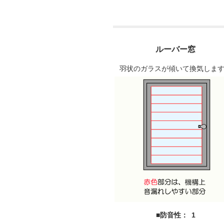
ルーバー窓
羽状のガラスが傾いて換気しま
■防音性： 1