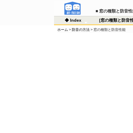
■ 窓の種類と防音性
◆ Index
[窓の種類と防音性
ホーム
>
防音の方法
> 窓の種類と防音性能
◇ ホーム
◇ 防音の方法
■ 商品情報
◇ ご注文・送料他
◇ Q&A
◇ リユース情報
◇ サイトマップ
◇ 騒音の種類
《 壁の種類と防
《 窓の種類と防
騒音
壁の
窓の
空気
固体
防音
音の
■ 
◇ノ
■ 
■ 
■ M
・ご
・お
・通
・ア
・ノ
・ソ
・遮
・そ
・リ
・リ
・登
ラリ