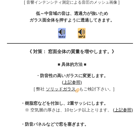
[ 音響インテンシティ測定による音圧のメッシュ画像 ]
低～中音域の音は、透過力が強いため
ガラス面全体を押すように透過してきます。
《 対策： 窓面全体の質量を増やします。》
■ 具体的方法 ■
・防音性の高いガラスに変更します。
(上記参照)
[ 弊社
ソリッドガラス
もご検討下さい。]
・樹脂窓などを付加し、2重サッシにします。
※ 空気層の厚さは、10センチ以上とります。
(上記参照)
・防音パネルなどで窓を塞ぎます。