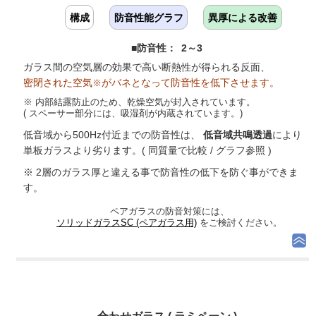
構成
防音性能グラフ
異厚による改善
■防音性： 2～3
ガラス間の空気層の効果で高い断熱性が得られる反面、
密閉された空気
がバネとなって防音性を低下させます。
※
※ 内部結露防止のため、乾燥空気が封入されています。
( スペーサー部分には、吸湿剤が内蔵されています。)
低音域から500Hz付近までの防音性は、
低音域共鳴透過
により
単板ガラスより劣ります。( 同質量で比較 / グラフ参照 )
※ 2層のガラス厚と違える事で防音性の低下を防ぐ事ができま
す。
ペアガラスの防音対策には、
ソリッドガラスSC (ペアガラス用)
をご検討ください。