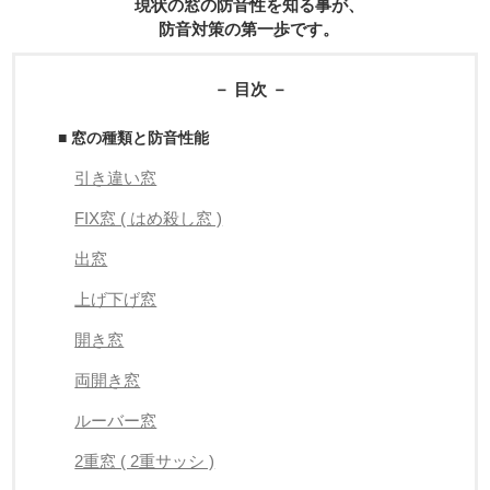
現状の窓の防音性を知る事が、
防音対策の第一歩です。
－ 目次 －
■ 窓の種類と防音性能
引き違い窓
FIX窓 ( はめ殺し窓 )
出窓
上げ下げ窓
開き窓
両開き窓
ルーバー窓
2重窓 ( 2重サッシ )